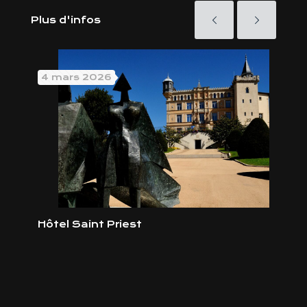
Plus d'infos
4 mars 2026
4 s
as
Hôtel Saint Priest
Hot
Epo