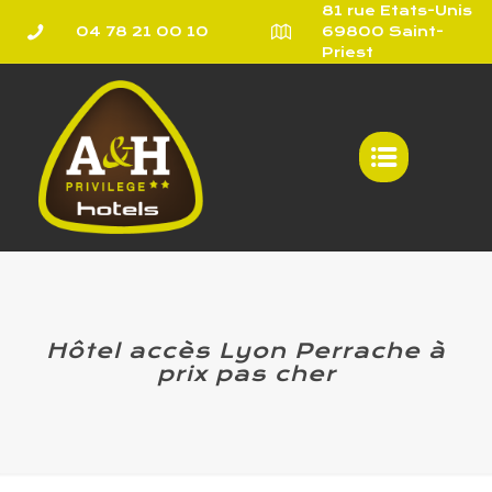
81 rue Etats-Unis
04 78 21 00 10
69800 Saint-
Priest
Hôtel accès Lyon Perrache à
prix pas cher