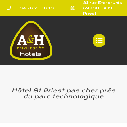
81 rue Etats-Unis
04 78 21 00 10
69800 Saint-
Priest
Hôtel St Priest pas cher près
du parc technologique