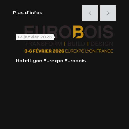
Plus d'infos
12 janvier 2026
6 n
Hotel Lyon Eurexpo Eurobois
Hôte
Cha
TCL