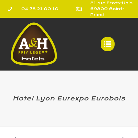
81 rue Etats-Unis
04 78 21 00 10
69800 Saint-
Priest
Hotel Lyon Eurexpo Eurobois