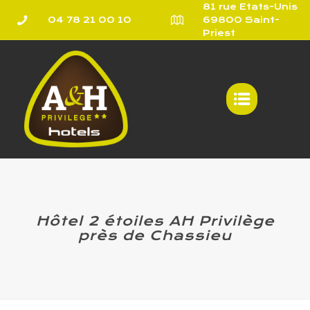
81 rue Etats-Unis
04 78 21 00 10
69800 Saint-
Priest
Hôtel 2 étoiles AH Privilège
près de Chassieu